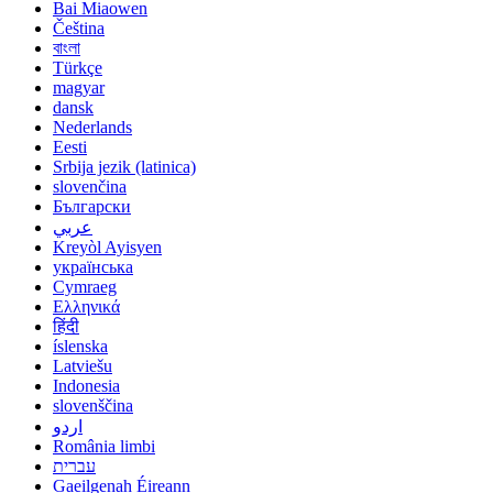
Bai Miaowen
Čeština
বাংলা
Türkçe
magyar
dansk
Nederlands
Eesti
Srbija jezik (latinica)
slovenčina
Български
عربي
Kreyòl Ayisyen
українська
Cymraeg
Ελληνικά
हिंदी
íslenska
Latviešu
Indonesia
slovenščina
اردو
România limbi
עברית
Gaeilgenah Éireann