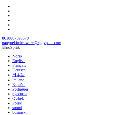
8618867598578
nanyuekitchenware@zj-jlypans.com
Språk
Norsk
English
Français
Deutsch
日本語
Italiano
Español
Português
русский
O'zbek
Polski
suomi
bosanski