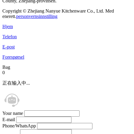
County, Zhejiang-provinsen.
Copyright © Zhejiang Nanyue Kitchenware Co., Ltd. Med
enerett.
personvernsinnstilling
Hjem
Telefon
E-post
Forespørsel
Bag
0
正在输入中...
Your name
E-mail
Phone/WhatsApp