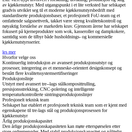
av kjøkkenutstyr. Med utgangspunkt i et lite verksted har selskapet
gradvis utviklet seg til et moderne kjøkkenutstyrsbedrift med
standardiserte produksjonsbaser, et profesjonelt FoU-team og et
omfattende salgsnettverk, takket være streng kvalitetskontroll og
nøyaktig forståelse av markedets krav. Gjennom årene har selskapet
fokusert på kjerneprodukter som wok, kasseroller og dampkokere,
samtidig som de tilbyr både husholdnings- og kommersielle
kjøkkenutstyrsserier.
les mer
Hvorfor velge oss
Kontinuerlig introduksjon av avansert produksjonsutstyr og
prosesser, integrering av et menneske-orientert designkonsept og
bestått flere kvalitetssystemsertifiseringer
Produksjonslinje
Utstyrt med avansert tre--lags stålkomposittrulling,
presisjonsstrekking, CNC-polering og intelligente
temperaturkontrollerte sintringsproduksjonslinjer
Profesjonelt teknisk team
Selskapet har etablert et profesjonelt teknisk team som er kjent med
egenskapene til tre-lags stål og produksjonsprosessen for
kjøkkenutstyr
Årlig produksjonskapasitet
Den årlige produksjonskapasiteten kan møte etterspørselen etter
store ordremengder. Med stabil produksjonskapasitet og pålitelig