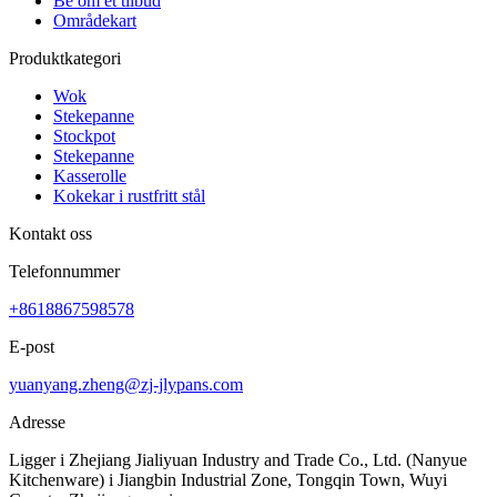
Be om et tilbud
Områdekart
Produktkategori
Wok
Stekepanne
Stockpot
Stekepanne
Kasserolle
Kokekar i rustfritt stål
Kontakt oss
Telefonnummer
+8618867598578
E-post
yuanyang.zheng@zj-jlypans.com
Adresse
Ligger i Zhejiang Jialiyuan Industry and Trade Co., Ltd. (Nanyue
Kitchenware) i Jiangbin Industrial Zone, Tongqin Town, Wuyi