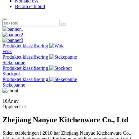
Kontakt oss
Be om et tilbud
Produktet klassifisering
Wok
Produktet klassifisering
Stekepanne
Produktet klassifisering
Stockpot
Produktet klassifisering
Stekepanne
16
År av
Opplevelser
Zhejiang Nanyue Kitchenware Co., Ltd
Siden etableringen i 2010 har Zhejiang Nanyue Kitchenware Co.,
Ltd. vært dypt involvert i forskning, utvikling, produksjon og salg