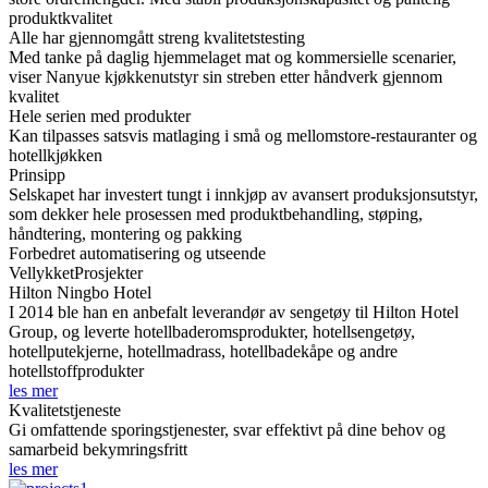
produktkvalitet
Alle har gjennomgått streng kvalitetstesting
Med tanke på daglig hjemmelaget mat og kommersielle scenarier,
viser Nanyue kjøkkenutstyr sin streben etter håndverk gjennom
kvalitet
Hele serien med produkter
Kan tilpasses satsvis matlaging i små og mellomstore-restauranter og
hotellkjøkken
Prinsipp
Selskapet har investert tungt i innkjøp av avansert produksjonsutstyr,
som dekker hele prosessen med produktbehandling, støping,
håndtering, montering og pakking
Forbedret automatisering og utseende
Vellykket
Prosjekter
Hilton Ningbo Hotel
I 2014 ble han en anbefalt leverandør av sengetøy til Hilton Hotel
Group, og leverte hotellbaderomsprodukter, hotellsengetøy,
hotellputekjerne, hotellmadrass, hotellbadekåpe og andre
hotellstoffprodukter
les mer
Kvalitetstjeneste
Gi omfattende sporingstjenester, svar effektivt på dine behov og
samarbeid bekymringsfritt
les mer