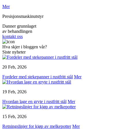
Mer
Presisjonsmaskinutstyr
Danner grunnlaget
av behandlingen
kontakt oss
Hva skjer i bloggen vår?
Siste nyheter
20 Feb, 2026
Fordeler med stekepanner i rustfritt stål
Mer
19 Feb, 2026
Hvordan lage en gryte i rustfritt stål
Mer
15 Feb, 2026
Retningslinjer for kjøp av melkepotter
Mer