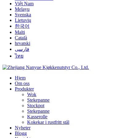
Việt Nam
Melayu
Svenska
Lietuvių
한국어
Malti
Català
hrvatski
فارسی
ไทย
Hjem
Om oss
Produkter
Wok
Stekepanne
Stockpot
Stekepanne
Kasserolle
Kokekar i rustfritt stål
Nyheter
Blogg